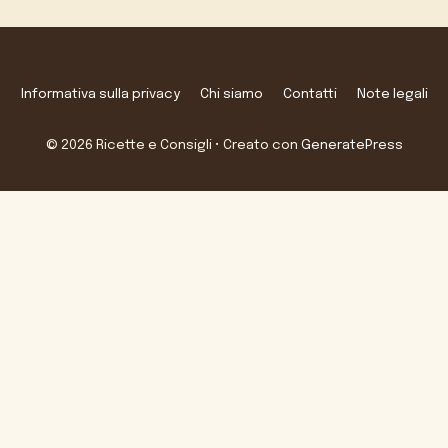
Informativa sulla privacy
Chi siamo
Contatti
Note legali
© 2026 Ricette e Consigli
• Creato con
GeneratePress