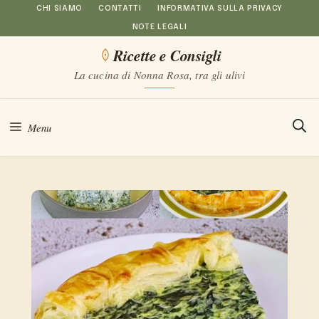
Vai
CHI SIAMO
CONTATTI
INFORMATIVA SULLA PRIVACY
NOTE LEGALI
al
Ricette e Consigli
contenuto
La cucina di Nonna Rosa, tra gli ulivi
Menu