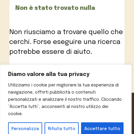
Non è stato trovato nulla
Non riusciamo a trovare quello che
cerchi. Forse eseguire una ricerca
potrebbe essere di aiuto.
Ricerca
Diamo valore alla tua privacy
per:
Utilizziamo i cookie per migliorare la tua esperienza di
navigazione, offrirti pubblicità o contenuti
personalizzati e analizzare il nostro traffico. Cliccando
“Accetta tutti”, acconsenti al nostro utilizzo dei
Informativa sulla privacy
Chi siamo
Contatti
Note legali
cookie.
© 2026 Ricette e Consigli
• Creato con
GeneratePress
Personalizza
Rifiuta tutto
Accettare tutto