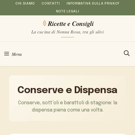
Vai
CHI SIAMO
CONTATTI
INFORMATIVA SULLA PRIVACY
NOTE LEGALI
al
Ricette e Consigli
contenuto
La cucina di Nonna Rosa, tra gli ulivi
Menu
Conserve e Dispensa
Conserve, sott’oli e barattoli di stagione: la
dispensa piena come una volta.