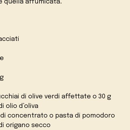
e quella affumicata.
acciati
de
 g
cchiai di olive verdi affettate o 30 g
i olio d’oliva
o di concentrato o pasta di pomodoro
 di origano secco