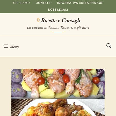
Vai
CHI SIAMO
CONTATTI
INFORMATIVA SULLA PRIVACY
NOTE LEGALI
al
Ricette e Consigli
contenuto
La cucina di Nonna Rosa, tra gli ulivi
Menu