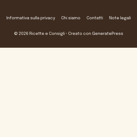
Informativa sulla privacy
Chi siamo
Contatti
Note legali
© 2026 Ricette e Consigli
• Creato con
GeneratePress