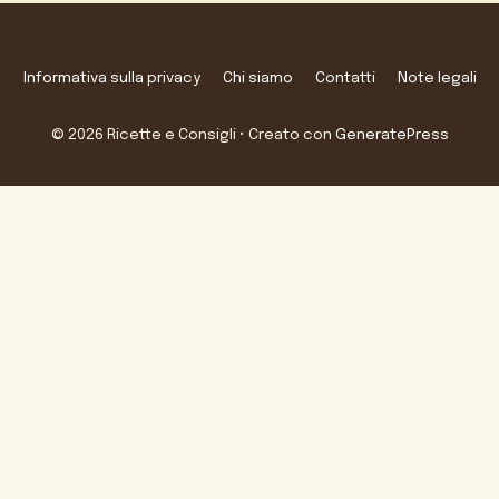
Informativa sulla privacy
Chi siamo
Contatti
Note legali
© 2026 Ricette e Consigli
• Creato con
GeneratePress