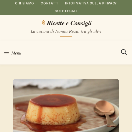
Vai
CHI SIAMO
CONTATTI
INFORMATIVA SULLA PRIVACY
NOTE LEGALI
al
Ricette e Consigli
contenuto
La cucina di Nonna Rosa, tra gli ulivi
Menu