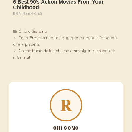
Categorie
Orto e Giardino
Paris-Brest: la ricetta del gustoso dessert francese
che vi piacerà!
Crema bacio dalla schiuma coinvolgente preparata
in 5 minuti
CHI SONO