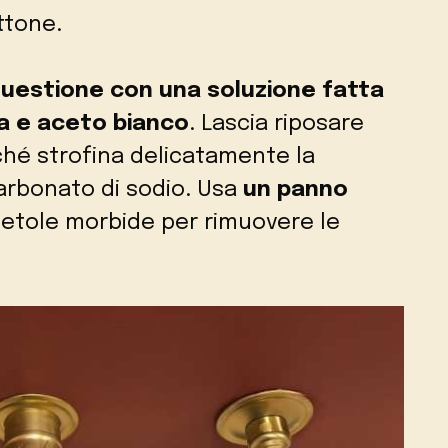
ttone.
questione con una soluzione fatta
da e aceto bianco
. Lascia riposare
ché strofina delicatamente la
carbonato di sodio. Usa
un panno
etole morbide per rimuovere le