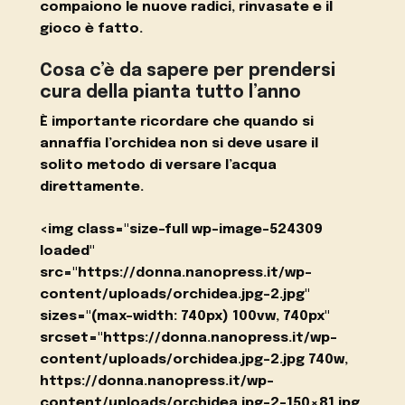
compaiono le nuove radici, rinvasate e il
gioco è fatto.
Cosa c’è da sapere per prendersi
cura della pianta tutto l’anno
È importante ricordare che quando si
annaffia l’orchidea
non si deve usare il
solito metodo di versare l’acqua
direttamente.
<img class="size-full wp-image-524309
loaded"
src="https://donna.nanopress.it/wp-
content/uploads/orchidea.jpg-2.jpg"
sizes="(max-width: 740px) 100vw, 740px"
srcset="https://donna.nanopress.it/wp-
content/uploads/orchidea.jpg-2.jpg 740w,
https://donna.nanopress.it/wp-
content/uploads/orchidea.jpg-2-150×81.jpg