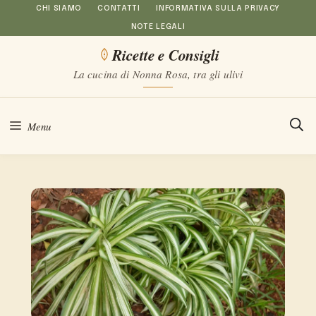
Vai
CHI SIAMO
CONTATTI
INFORMATIVA SULLA PRIVACY
NOTE LEGALI
al
Ricette e Consigli
contenuto
La cucina di Nonna Rosa, tra gli ulivi
Menu