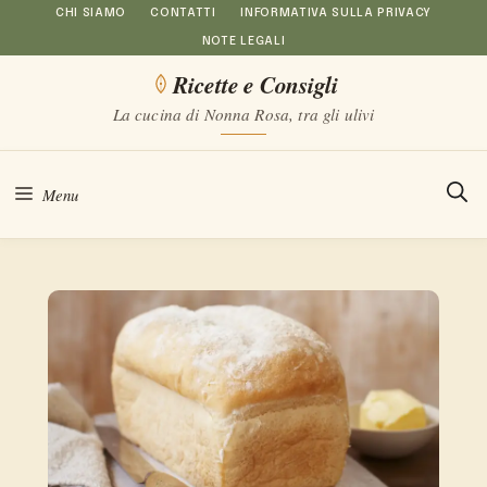
Vai
CHI SIAMO
CONTATTI
INFORMATIVA SULLA PRIVACY
NOTE LEGALI
al
Ricette e Consigli
contenuto
La cucina di Nonna Rosa, tra gli ulivi
Menu