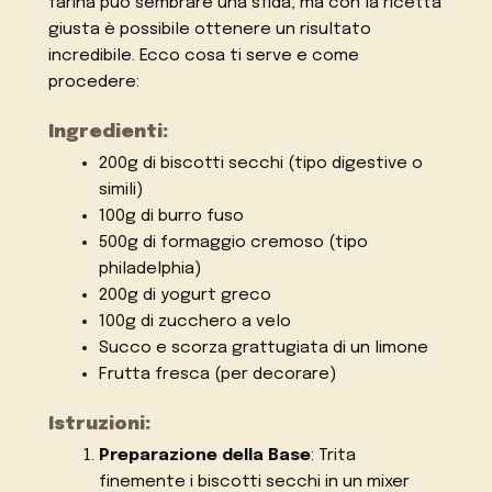
farina può sembrare una sfida, ma con la ricetta
giusta è possibile ottenere un risultato
incredibile. Ecco cosa ti serve e come
procedere:
Ingredienti:
200g di biscotti secchi (tipo digestive o
simili)
100g di burro fuso
500g di formaggio cremoso (tipo
philadelphia)
200g di yogurt greco
100g di zucchero a velo
Succo e scorza grattugiata di un limone
Frutta fresca (per decorare)
Istruzioni:
Preparazione della Base
: Trita
finemente i biscotti secchi in un mixer