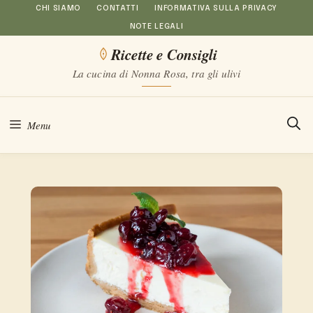
Vai
CHI SIAMO
CONTATTI
INFORMATIVA SULLA PRIVACY
NOTE LEGALI
al
Ricette e Consigli
contenuto
La cucina di Nonna Rosa, tra gli ulivi
Menu