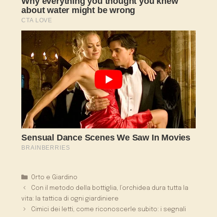
Categorie
Orto e Giardino
Con il metodo della bottiglia, l’orchidea dura tutta la
vita: la tattica di ogni giardiniere
Cimici dei letti, come riconoscerle subito: i segnali