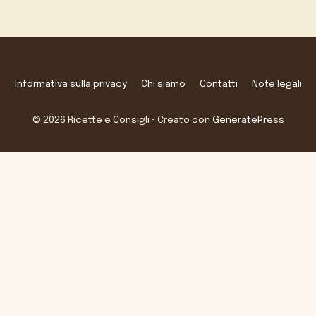
Informativa sulla privacy
Chi siamo
Contatti
Note legali
© 2026 Ricette e Consigli
• Creato con
GeneratePress