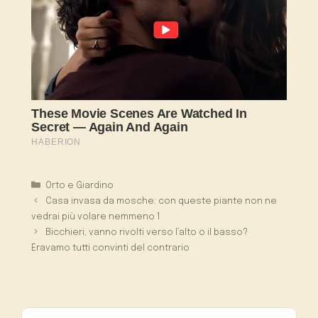
Categorie
Orto e Giardino
Casa invasa da mosche: con queste piante non ne
vedrai più volare nemmeno 1
Bicchieri, vanno rivolti verso l’alto o il basso?
Eravamo tutti convinti del contrario