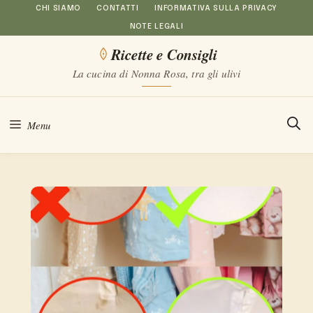
Vai
CHI SIAMO
CONTATTI
INFORMATIVA SULLA PRIVACY
NOTE LEGALI
al
Ricette e Consigli
contenuto
La cucina di Nonna Rosa, tra gli ulivi
Menu