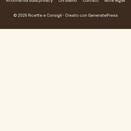
Informativa sulla privacy
Chi siamo
Contatti
Note legali
© 2026 Ricette e Consigli
• Creato con
GeneratePress