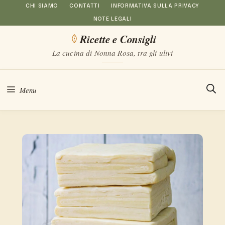
Vai
CHI SIAMO
CONTATTI
INFORMATIVA SULLA PRIVACY
NOTE LEGALI
al
Ricette e Consigli
contenuto
La cucina di Nonna Rosa, tra gli ulivi
Menu