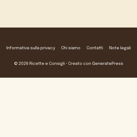
Informativa sulla privacy
Chi siamo
Contatti
Note legali
© 2026 Ricette e Consigli
• Creato con
GeneratePress