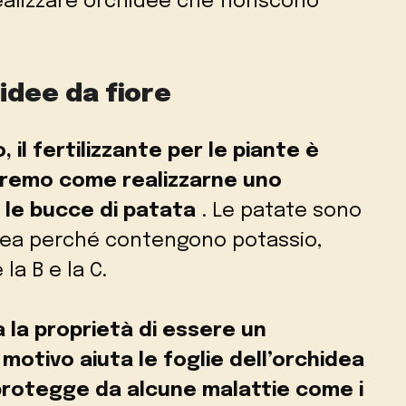
alizzare orchidee che fioriscono
idee da fiore
l fertilizzante per le piante è
dremo come realizzarne uno
 le bucce di patata
. Le patate sono
hidea perché contengono potassio,
la B e la C.
a la proprietà di essere un
motivo aiuta le foglie dell’orchidea
 protegge da alcune malattie come i